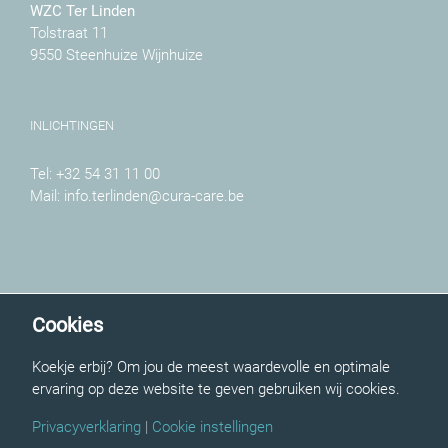
WZC Ter Linden
Tolstraat 11
9550 Steenhuize Wijnhuize
INLICHTINGEN
Tel:
+32 54 31 11 00
Mail:
info.terlinden@cura-care.be
CURACARE
Cookies
WZC Ter Linden is een onderdeel van:
Koekje erbij? Om jou de meest waardevolle en optimale
CuraCare
ervaring op deze website te geven gebruiken wij cookies.
Privacyverklaring
|
Cookie instellingen